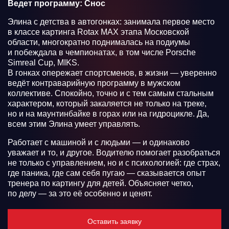
Ведет программу: Снос
Элина с детства в автогонках: занимала первое место
в классе картинга Rotax MAХ этапа Московской
области, многократно поднималась на подиумы
и побеждала в чемпионатах, в том числе Porsche
Simreal Cup, MIKS.
В гонках опережает спортсменов, в жизни — уверенно
ведёт контраварийную программу в мужском
коллективе. Спокойно, точно и с тем самым стальным
характером, который закаляется не только на треке,
но и на маунтинбайке в горах или на гидроцикле. Да,
всем этим Элина умеет управлять.
Работает с машиной и с людьми — и одинаково
уважает и то, и другое. Водителю помогает разобраться
не только с управлением, но и с психологией: где страх,
где паника, где сам себя пугаю — сказывается опыт
тренера по картингу для детей. Объясняет четко,
по делу — за это её особенно и ценят.
Оставить заявку