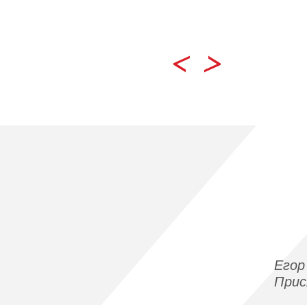
Егор
При