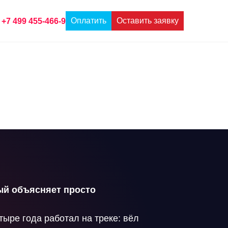
Оплатить
Оставить заявку
+7 499 455-466-9
рый объясняет просто
тыре года работал на
треке: вёл