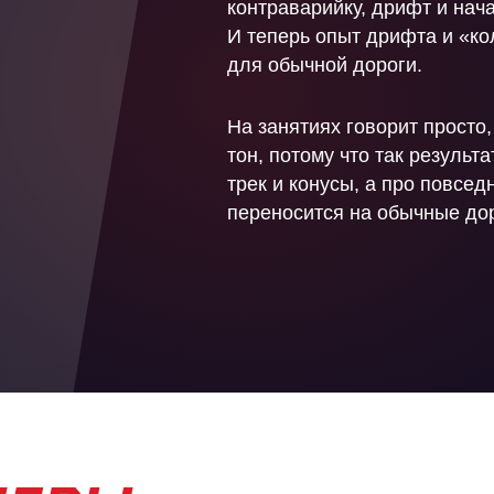
контраварийку, дрифт и
нач
И
теперь опыт дрифта и
«ко
для обычной дороги.
На
занятиях говорит просто,
тон, потому что так результ
трек и
конусы, а
про повседн
переносится на
обычные дор